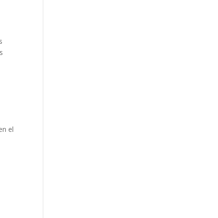
s
s
en el