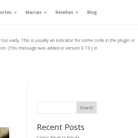
. This is usually an indicator for some code in the plugin or theme
ortes
Marcas
Reseñas
Blog
is message was added in version 6.7.0.) in
oo early. This is usually an indicator for some code in the plugin or
on. (This message was added in version 6.7.0.) in
Search
Recent Posts
Cómo Elegir la Estufa