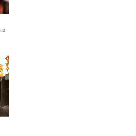
lud
,