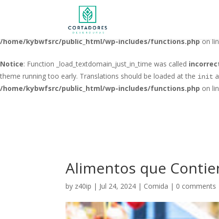
Notice
: Function _load_textdomain_just_in_time was called
incorrec
running too early. Translations should be loaded at the
action o
init
/home/kybwfsrc/public_html/wp-includes/functions.php
on li
Notice
: Function _load_textdomain_just_in_time was called
incorrec
theme running too early. Translations should be loaded at the
a
init
/home/kybwfsrc/public_html/wp-includes/functions.php
on li
Alimentos que Contie
by
z40ip
|
Jul 24, 2024
|
Comida
|
0 comments