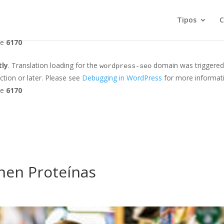
tly
. Translation loading for the
domain was triggered too early
gotmls
Tipos
C
r later. Please see
Debugging in WordPress
for more information. (Th
ne
6170
tly
. Translation loading for the
domain was triggered t
wordpress-seo
ction or later. Please see
Debugging in WordPress
for more informati
ne
6170
nen Proteínas